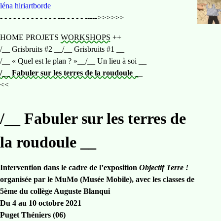
Home
léna hiriartborde
- - - - - - - - - - - - - --- - - - - ----->>>>>>
HOME
PROJETS
WORKSHOPS
++
/__ Grisbruits #2 __
/__ Grisbruits #1 __
/__ « Quel est le plan ? »__
/__ Un lieu à soi __
/__ Fabuler sur les terres de la roudoule __
précédent
<<
/__ Fabuler sur les terres de
la roudoule __
Intervention dans le cadre de l’exposition
Objectif Terre !
organisée par le MuMo (Musée Mobile), avec les classes de
5ème du collège Auguste Blanqui
Du 4 au 10 octobre 2021
Puget Théniers (06)