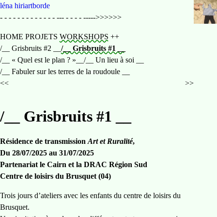
Home
léna hiriartborde
- - - - - - - - - - - - - --- - - - - ----->>>>>>
HOME
PROJETS
WORKSHOPS
++
/__ Grisbruits #2 __
/__ Grisbruits #1 __
/__ « Quel est le plan ? »__
/__ Un lieu à soi __
/__ Fabuler sur les terres de la roudoule __
précédent
suivant
<<
>>
/__ Grisbruits #1 __
Résidence de transmission
Art et Ruralité
,
Du 28/07/2025 au 31/07/2025
Partenariat le Cairn et la DRAC Région Sud
Centre de loisirs du Brusquet (04)
Trois jours d’ateliers avec les enfants du centre de loisirs du
Brusquet.