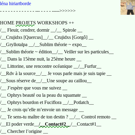
Home
léna hiriartborde
- - - - - - - - - - - - - --- - - - - ----->>>>>>
HOME
PROJETS
WORKSHOPS
++
/__ Fleuir, cendrer, dormir __
/__ Spirole __
/__Crujidxs [Quercus]__
/__ Crujidxs [Gorgô] __
/__Gryllotalpa __
/__Sublim théorie ~ expo__
/__Sublim théorie ~ édition__
/__ Veiller sur les particules__
/__ Dans la 15ème nuit, la 25ème heure __
/__ Littorine, une rencontre océanique __
/__Furfur__
/__Rdv à la source__
/__ Je vous parle mais je suis tapie __
/__Sous réserve de__
/__Une soupe au caillou__
/__ J’espère que vous me suivez __
/__ Ophrys beauté ou la peau du squamate __
/__ Ophrys bourdon et Fuciflora __
/__Potlatch__
/__ Je crois qu’elle m’envoie un message __
/__ Te sens-tu maître de ton destin ? __
/__ Control remoto __
/__El poder verde__
/__Contact#2__
/__Contact#1__
/__ Chercher l’origine __